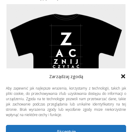
Zarządzaj zgodą
Aby zapewnić jak najlepsze wrażenia, korzystamy z technologii, takich jak
pliki cookie, do przechowywania i/lub uzyskiwania dostępu do informacji o
urządzeniu. Zgoda na te technologie pozwoli nam przetwarzać dane, takie
jak zachowanie podczas przeglądania lub unikalne identyfikatory na tej
stronie. Brak wyrażenia zgody lub wycofanie zgody może niekorzystnie
wpłynąć na niektóre cechy i funkcje.
Logotyp
Piotra eL
z serii projektów nadruków na t‑shirty.
Akceptuję